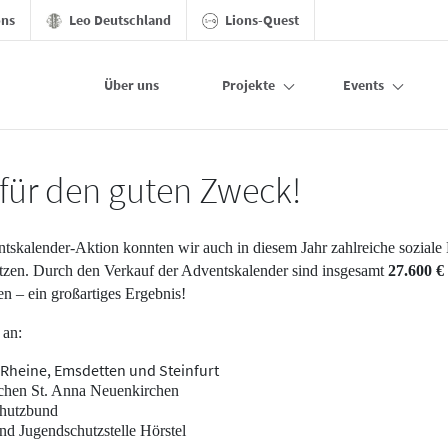
ons
Leo Deutschland
Lions-Quest
Über uns
Projekte
Events
 Steinfurt
 für den guten Zweck!
skalender-Aktion konnten wir auch in diesem Jahr zahlreiche soziale 
ützen. Durch den Verkauf der Adventskalender sind insgesamt
27.600 €
– ein großartiges Ergebnis!
 an:
n Rheine, Emsdetten und Steinfurt
chen St. Anna Neuenkirchen
chutzbund
nd Jugendschutzstelle Hörstel