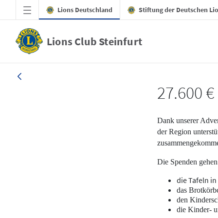
Zum Hauptinhalt springen
Lions Deutschland
Stiftung der Deutschen Li
Lions Club Steinfurt
27.600 € für den guten Zweck! - Lions Club
27.600 €
Dank unserer Advent
der Region unterst
zusammengekommen 
Die Spenden gehen
die Tafeln i
das Brotkörb
den Kinders
die Kinder- u